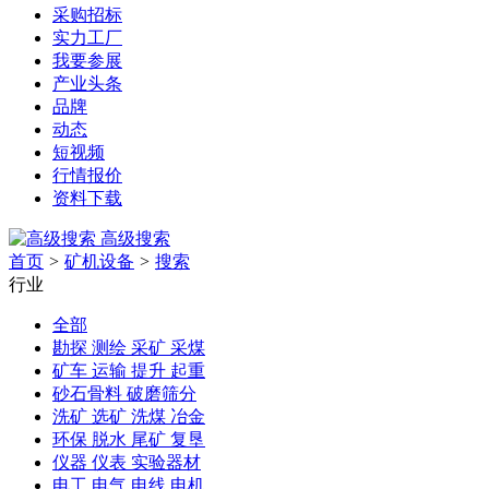
采购招标
实力工厂
我要参展
产业头条
品牌
动态
短视频
行情报价
资料下载
高级搜索
首页
>
矿机设备
>
搜索
行业
全部
勘探 测绘 采矿 采煤
矿车 运输 提升 起重
砂石骨料 破磨筛分
洗矿 选矿 洗煤 冶金
环保 脱水 尾矿 复垦
仪器 仪表 实验器材
电工 电气 电线 电机