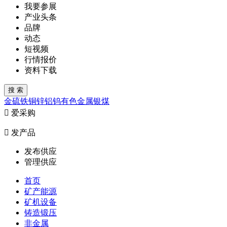
我要参展
产业头条
品牌
动态
短视频
行情报价
资料下载
金
硫
铁
铜
锌
铝
钨
有色金属
银
煤

爱采购

发产品
发布供应
管理供应
首页
矿产能源
矿机设备
铸造锻压
非金属