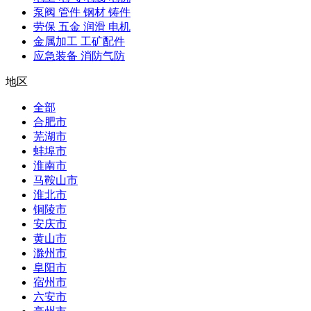
泵阀 管件 钢材 铸件
劳保 五金 润滑 电机
金属加工 工矿配件
应急装备 消防气防
地区
全部
合肥市
芜湖市
蚌埠市
淮南市
马鞍山市
淮北市
铜陵市
安庆市
黄山市
滁州市
阜阳市
宿州市
六安市