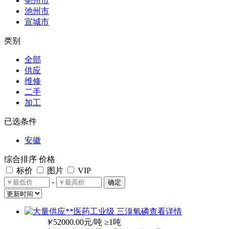
亳州市
池州市
宣城市
类别
全部
供应
维修
二手
加工
已选条件
安徽
综合排序
价格
标价
图片
VIP
-
确定
查看详情
￥
52000.00
元/吨
≥1吨