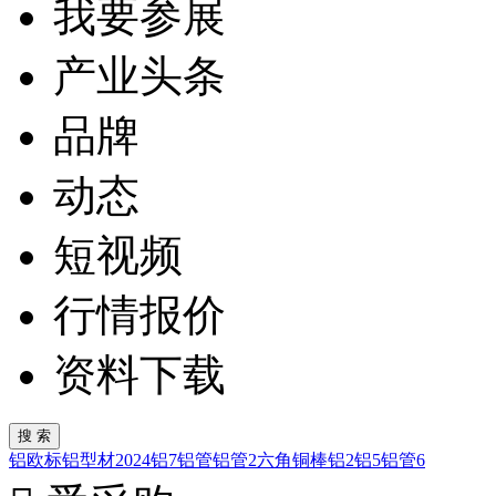
我要参展
产业头条
品牌
动态
短视频
行情报价
资料下载
铝
欧标铝型材
2024
铝7
铝管
铝管2
六角铜棒
铝2
铝5
铝管6