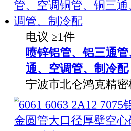
电议
≥1件
喷锌
铝管
、铝三通管
通、空调管、制冷配
宁波市北仑鸿克精密