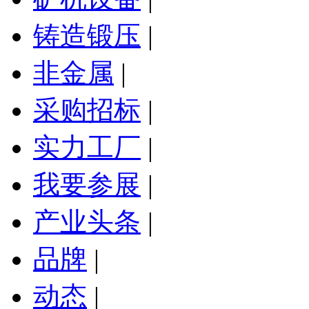
铸造锻压
|
非金属
|
采购招标
|
实力工厂
|
我要参展
|
产业头条
|
品牌
|
动态
|