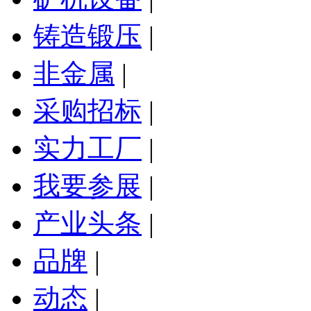
铸造锻压
|
非金属
|
采购招标
|
实力工厂
|
我要参展
|
产业头条
|
品牌
|
动态
|