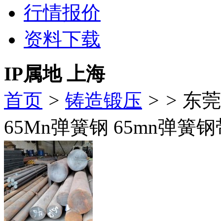
行情报价
资料下载
IP属地 上海
首页
>
铸造锻压
>
>
东莞
65Mn弹簧钢 65mn弹簧