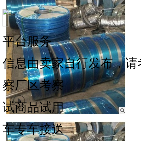
平台服务
信息由卖家自行发布，请
察
厂区考察
试
商品试用
车
专车接送