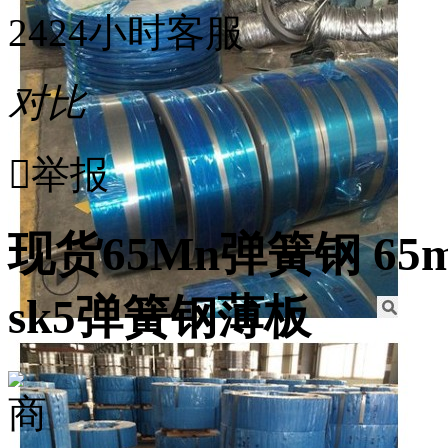
24
24小时客服
对比

举报
现货65Mn弹簧钢 6
sk5弹簧钢薄板