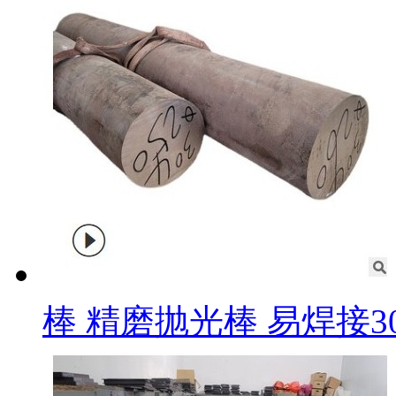
棒 精磨抛光棒 易焊接3