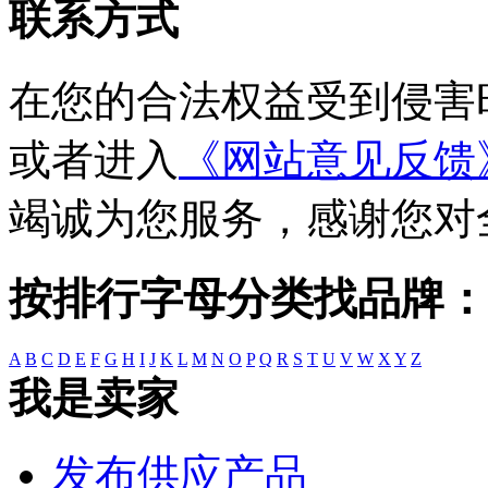
联系方式
在您的合法权益受到侵害
或者进入
《网站意见反馈
竭诚为您服务，感谢您对
按排行字母分类找品牌：
A
B
C
D
E
F
G
H
I
J
K
L
M
N
O
P
Q
R
S
T
U
V
W
X
Y
Z
我是卖家
发布供应产品