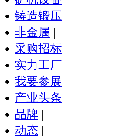
铸造锻压
|
非金属
|
采购招标
|
实力工厂
|
我要参展
|
产业头条
|
品牌
|
动态
|