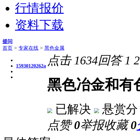
行情报价
资料下载
提问
首页
>
专家在线
>
黑色金属
点击
1634
回答
1
2
15930120262a
黑色冶金和有
已解决
悬赏分
点赞
0
举报
收藏
0