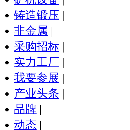
铸造锻压
|
非金属
|
采购招标
|
实力工厂
|
我要参展
|
产业头条
|
品牌
|
动态
|