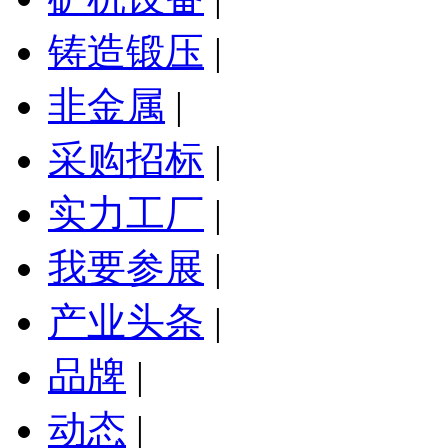
铸造锻压
|
非金属
|
采购招标
|
实力工厂
|
我要参展
|
产业头条
|
品牌
|
动态
|