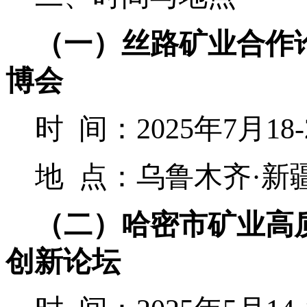
（
一
）
丝路矿业合作
博会
时
间：
202
5
年
7
月
18
-
地
点：
乌鲁木齐
·
新
（二）
哈密市矿业高
创新论坛