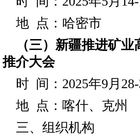
时
间：
202
5
年
5
月
14
地
点：
哈密市
（三）
新疆推进矿业
推介大会
时
间：
202
5
年
9
月
28
地
点：
喀什、克州
三
、组织机构