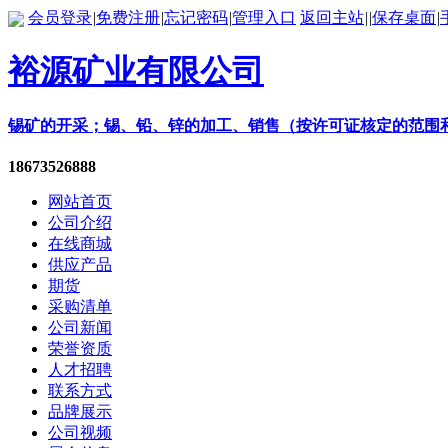
会员登录
|
免费注册
|
忘记密码
|
管理入口
返回主站
|
|
保存桌面
|
裕源矿业有限公司
锡矿的开采；锡、铅、锌的加工、销售（按许可证核定的范围
18673526888
网站首页
公司介绍
在线商城
供应产品
期货
采购清单
公司新闻
荣誉资质
人才招聘
联系方式
品牌展示
公司视频