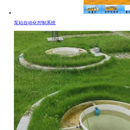
泵站自动化控制系统