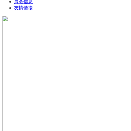
展会信息
友情链接