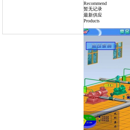
Recommend
暂无记录
最新供应
Products