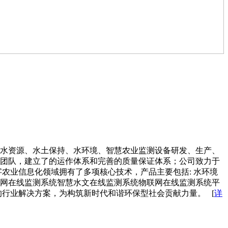
、水资源、水土保持、水环境、智慧农业监测设备研发、生产、
团队，建立了的运作体系和完善的质量保证体系；公司致力于
农业信息化领域拥有了多项核心技术，产品主要包括: 水环境
网在线监测系统智慧水文在线监测系统物联网在线监测系统平
的行业解决方案，为构筑新时代和谐环保型社会贡献力量。 [
详