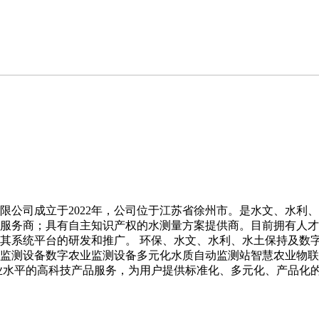
限公司成立于2022年，公司位于江苏省徐州市。是水文、水利
服务商；具有自主知识产权的水测量方案提供商。目前拥有人才
其系统平台的研发和推广。 环保、水文、水利、水土保持及数字
监测设备数字农业监测设备多元化水质自动监测站智慧农业物联
业水平的高科技产品服务，为用户提供标准化、多元化、产品化