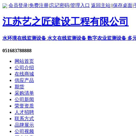
会员登录
|
免费注册
|
忘记密码
|
管理入口
返回主站
|
|
保存桌面
|
江苏艺之匠建设工程有限公司
水环境在线监测设备 水文在线监测设备 数字农业监测设备 多
051683788888
网站首页
公司介绍
在线商城
供应产品
期货
采购清单
公司新闻
荣誉资质
人才招聘
联系方式
品牌展示
公司视频