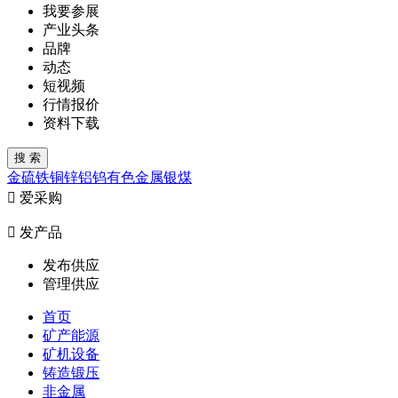
我要参展
产业头条
品牌
动态
短视频
行情报价
资料下载
金
硫
铁
铜
锌
铝
钨
有色金属
银
煤

爱采购

发产品
发布供应
管理供应
首页
矿产能源
矿机设备
铸造锻压
非金属