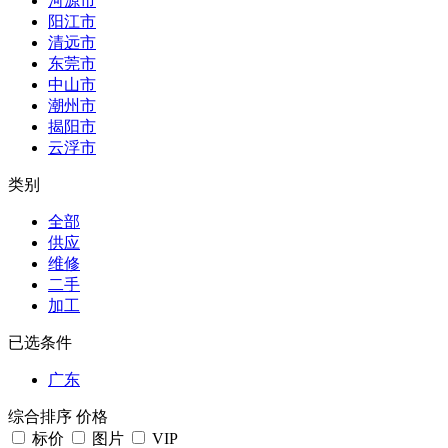
河源市
阳江市
清远市
东莞市
中山市
潮州市
揭阳市
云浮市
类别
全部
供应
维修
二手
加工
已选条件
广东
综合排序
价格
标价
图片
VIP