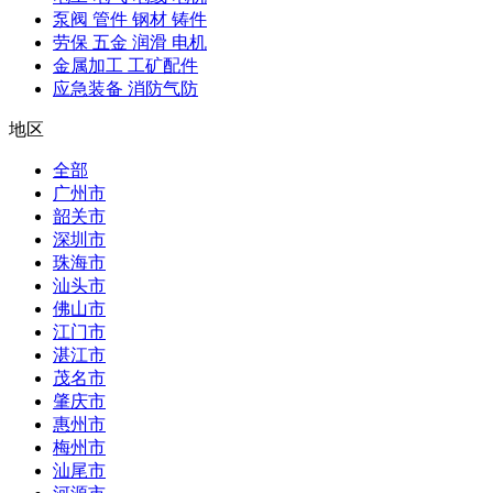
泵阀 管件 钢材 铸件
劳保 五金 润滑 电机
金属加工 工矿配件
应急装备 消防气防
地区
全部
广州市
韶关市
深圳市
珠海市
汕头市
佛山市
江门市
湛江市
茂名市
肇庆市
惠州市
梅州市
汕尾市