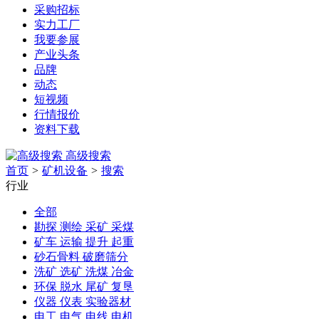
采购招标
实力工厂
我要参展
产业头条
品牌
动态
短视频
行情报价
资料下载
高级搜索
首页
>
矿机设备
>
搜索
行业
全部
勘探 测绘 采矿 采煤
矿车 运输 提升 起重
砂石骨料 破磨筛分
洗矿 选矿 洗煤 冶金
环保 脱水 尾矿 复垦
仪器 仪表 实验器材
电工 电气 电线 电机