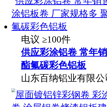
电议
≥100件
供应彩涂铝卷 常年销
酯氟碳彩色铝板
山东百纳铝业有限公