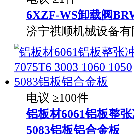
6XZF-WS卸载阀BR
济宁祺顺机械设备有
电议
≥100件
铝板材6061铝板整张冲压7
5083铝板铝合金板