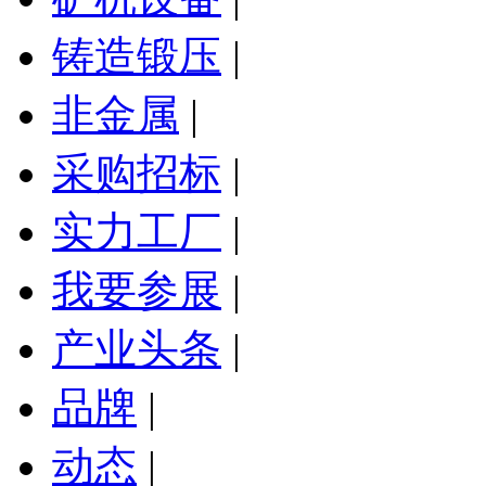
铸造锻压
|
非金属
|
采购招标
|
实力工厂
|
我要参展
|
产业头条
|
品牌
|
动态
|