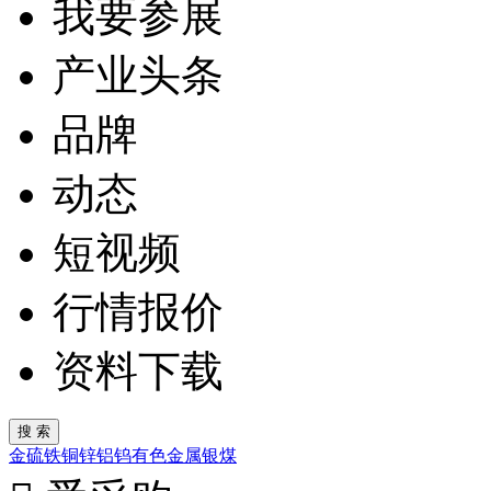
我要参展
产业头条
品牌
动态
短视频
行情报价
资料下载
金
硫
铁
铜
锌
铝
钨
有色金属
银
煤