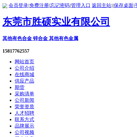
会员登录
|
免费注册
|
忘记密码
|
管理入口
返回主站
|
|
保存桌面
|
东莞市胜硕实业有限公司
其他有色合金 锌合金 其他有色金属
15817762557
网站首页
公司介绍
在线商城
供应产品
期货
采购清单
公司新闻
荣誉资质
人才招聘
联系方式
品牌展示
公司视频