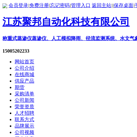
会员登录
|
免费注册
|
忘记密码
|
管理入口
返回主站
|
|
保存桌面
|
江苏聚邦自动化科技有限公司
称重式蒸渗仪蒸渗仪、人工模拟降雨、径流监测系统、水文气
15005202233
网站首页
公司介绍
在线商城
供应产品
期货
采购清单
公司新闻
荣誉资质
人才招聘
联系方式
品牌展示
公司视频