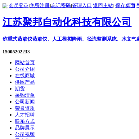
会员登录
|
免费注册
|
忘记密码
|
管理入口
返回主站
|
|
保存桌面
|
江苏聚邦自动化科技有限公司
称重式蒸渗仪蒸渗仪、人工模拟降雨、径流监测系统、水文气
15005202233
网站首页
公司介绍
在线商城
供应产品
期货
采购清单
公司新闻
荣誉资质
人才招聘
联系方式
品牌展示
公司视频