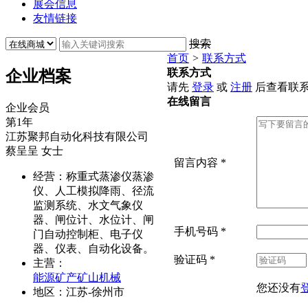
展会信息
友情链接
搜索
首页
>
联系方式
联系方式
企业档案
请先
登录
或
注册
后查看联
在线留言
企业会员
第
1
年
江苏聚邦自动化科技有限公司
蔡呈呈
女士
留言内容
*
经营：
称重式蒸渗仪蒸渗
仪、人工模拟降雨、径流
监测系统、水文气象仪
器、闸位计、水位计、闸
手机号码
*
门自动控制柜、电子仪
器、仪表、自动化设备。
验证码
*
主营：
能源矿产
矿山机械
您还没有
地区：
江苏-徐州市