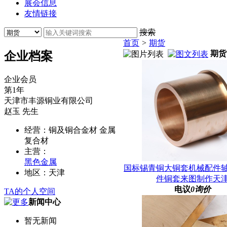
展会信息
友情链接
搜索
首页
>
期货
期货
企业档案
企业会员
第
1
年
天津市丰源铜业有限公司
赵玉
先生
经营：
铜及铜合金材 金属
复合材
主营：
黑色金属
国标锡青铜大铜套机械配件
地区：
天津
件铜套来图制作天
电议
0询价
TA的个人空间
新闻中心
暂无新闻