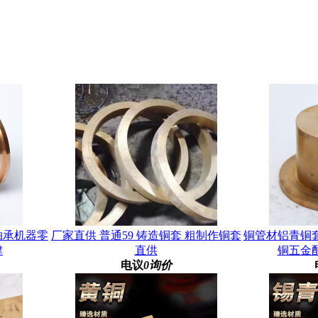
轴承机器零
厂家直供 普通59 铸造铜套 粗制作铜套
铜管材铝青铜
津
直供
铜五金
电议
0询价