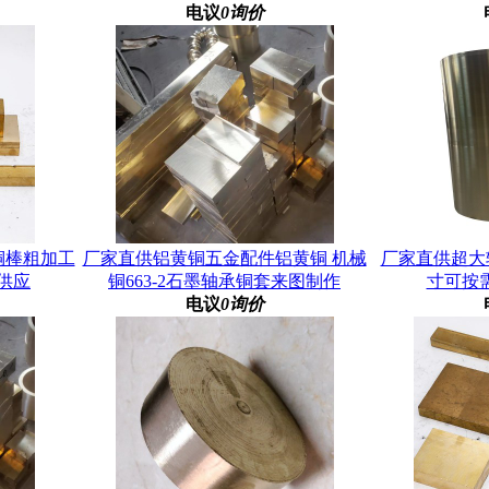
电议
0询价
黄铜棒粗加工
厂家直供铝黄铜五金配件铝黄铜 机械
厂家直供超大
供应
铜663-2石墨轴承铜套来图制作
寸可按
电议
0询价