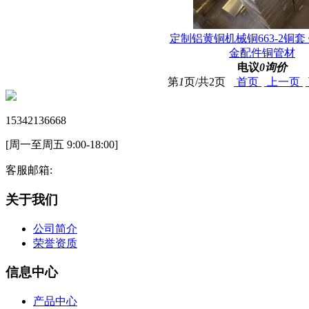
定制铝黄铜机械铜663-2铜套
金配件铜管材
电议
0询价
第
1
页/共
2
页
首页
上一页
15342136668
[周一至周五 9:00-18:00]
客服邮箱:
关于我们
公司简介
荣誉资质
信息中心
产品中心