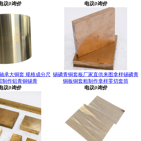
电议
0询价
电议
0询价
轴承大铜套 规格成分尺
锡磷青铜套板厂家直供来图拿样锡磷青
需制作铝青铜锡青
铜板铜套粗制作拿样零切套筒
电议
0询价
电议
0询价