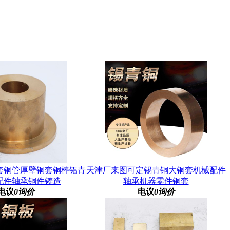
套铜管厚壁铜套铜棒铝青
天津厂来图可定锡青铜大铜套机械配件
配件轴承铜件铸造
轴承机器零件铜套
电议
0询价
电议
0询价