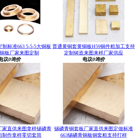
标准663 5-5-5大铜板
普通黄铜套黄铜板H59铜件粗加工支持
铜板厂家来图定制
定制铸造来图来样厂家供应
电议
0询价
电议
0询价
厂家直供来图拿样锡磷青
锡磷青铜套板厂家直供来图定做标准
粗制作拿样零切套筒
663锡磷青铜板铜套粗支持打样