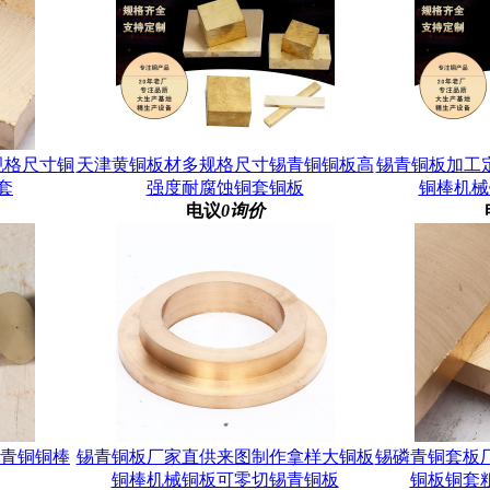
规格尺寸铜
天津黄铜板材多规格尺寸锡青铜铜板高
锡青铜板加工定制
套
强度耐腐蚀铜套铜板
铜棒机械
电议
0询价
锡青铜铜棒
锡青铜板厂家直供来图制作拿样大铜板
锡磷青铜套板
铜棒机械铜板可零切锡青铜板
铜板铜套