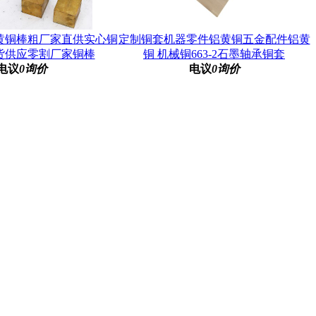
黄铜棒粗厂家直供实心铜
定制铜套机器零件铝黄铜五金配件铝黄
货供应零割厂家铜棒
铜 机械铜663-2石墨轴承铜套
电议
0询价
电议
0询价