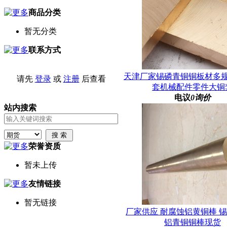
商品分类
暂无分类
联系方式
天津厂家锡磷青铜铜板材多
请先
登录
或
注册
后查看
套机械配件零件大铜
电议
0询价
站内搜索
荣誉资质
暂未上传
友情链接
暂无链接
厂家供应 耐腐蚀铝黄铜棒 
铝青铜铜棒现货