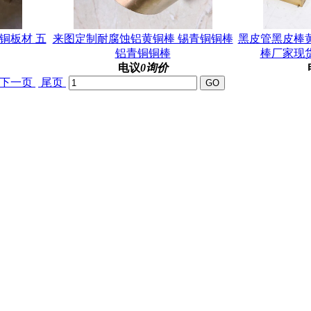
 铜板材 五
来图定制耐腐蚀铝黄铜棒 锡青铜铜棒
黑皮管黑皮棒
铝青铜铜棒
棒厂家现
电议
0询价
下一页
尾页