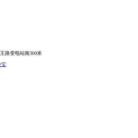
路变电站南300米
业宝