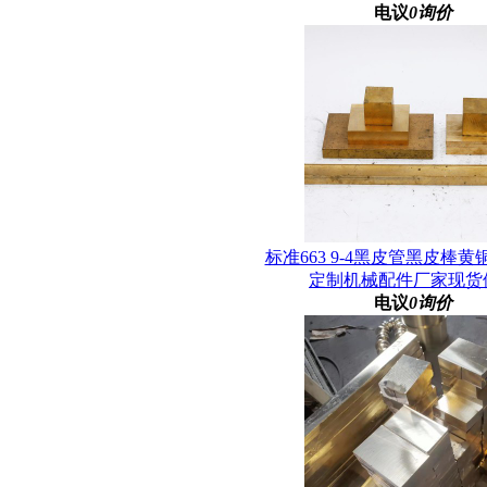
电议
0询价
标准663 9-4黑皮管黑皮棒
定制机械配件厂家现货
电议
0询价