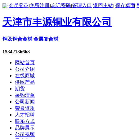
会员登录
|
免费注册
|
忘记密码
|
管理入口
返回主站
|
|
保存桌面
|
天津市丰源铜业有限公司
铜及铜合金材 金属复合材
15342136668
网站首页
公司介绍
在线商城
供应产品
期货
采购清单
公司新闻
荣誉资质
人才招聘
联系方式
品牌展示
公司视频