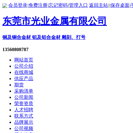
会员登录
|
免费注册
|
忘记密码
|
管理入口
返回主站
|
|
保存桌面
|
东莞市光业金属有限公司
铜及铜合金材 铝及铝合金材 雕刻、打号
13560808787
网站首页
公司介绍
在线商城
供应产品
期货
采购清单
公司新闻
荣誉资质
人才招聘
联系方式
品牌展示
公司视频