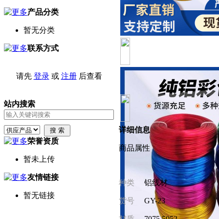
产品分类
暂无分类
联系方式
请先
登录
或
注册
后查看
站内搜索
详细信息
荣誉资质
商品属性
暂未上传
友情链接
种类
铝线材
暂无链接
货号
GY-23
材质
7075 5052