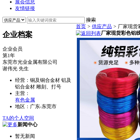
展会信息
友情链接
搜索
首页
>
供应产品
>
厂家现货彩
厂家现货彩色铝线高
企业档案
企业会员
第
1
年
东莞市光业金属有限公司
谢伟光
先生
经营：
铜及铜合金材 铝及
铝合金材 雕刻、打号
主营：
有色金属
地区：
广东-东莞市
TA的个人空间
新闻中心
暂无新闻