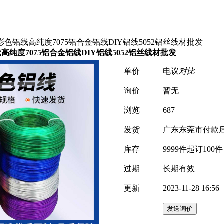
色铝线高纯度7075铝合金铝线DIY铝线5052铝丝线材批发
纯度7075铝合金铝线DIY铝线5052铝丝线材批发
单价
电议
对比
询价
暂无
浏览
687
发货
广东东莞市
付款
库存
9999件
起订100件
过期
长期有效
更新
2023-11-28 16:56