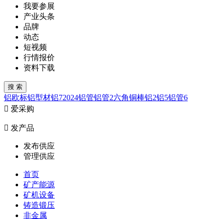
我要参展
产业头条
品牌
动态
短视频
行情报价
资料下载
铝
欧标铝型材
铝7
2024
铝管
铝管2
六角铜棒
铝2
铝5
铝管6

爱采购

发产品
发布供应
管理供应
首页
矿产能源
矿机设备
铸造锻压
非金属