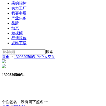
采购招标
实力工厂
我要参展
产业头条
品牌
动态
短视频
行情报价
资料下载
搜索
首页
>
13003205005a的个人空间
13003205005a
个性签名：没有留下签名~~